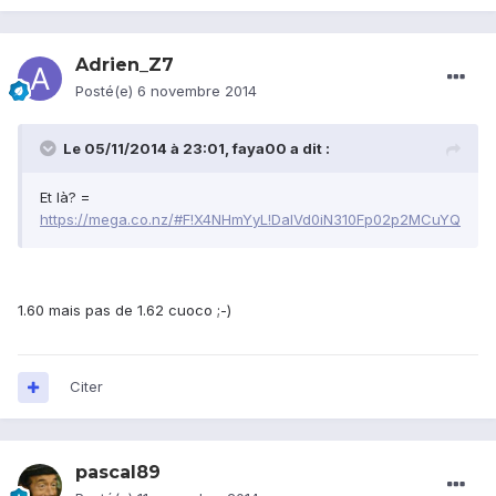
Adrien_Z7
Posté(e)
6 novembre 2014
Le 05/11/2014 à 23:01, faya00 a dit :
Et là? =
https://mega.co.nz/#F!X4NHmYyL!DaIVd0iN310Fp02p2MCuYQ
1.60 mais pas de 1.62 cuoco ;-)
Citer
pascal89