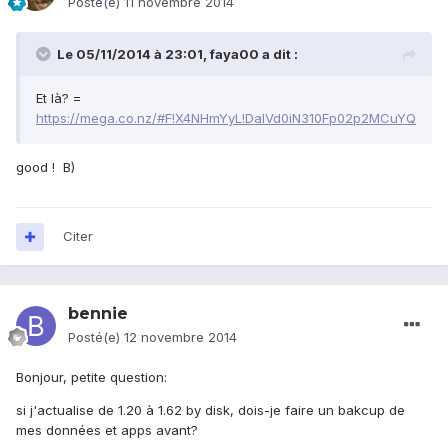
Posté(e)
11 novembre 2014
Le 05/11/2014 à 23:01, faya00 a dit :
Et là? =
https://mega.co.nz/#F!X4NHmYyL!DaIVd0iN310Fp02p2MCuYQ
good ! B)
Citer
bennie
Posté(e)
12 novembre 2014
Bonjour, petite question:
si j'actualise de 1.20 à 1.62 by disk, dois-je faire un bakcup de
mes données et apps avant?