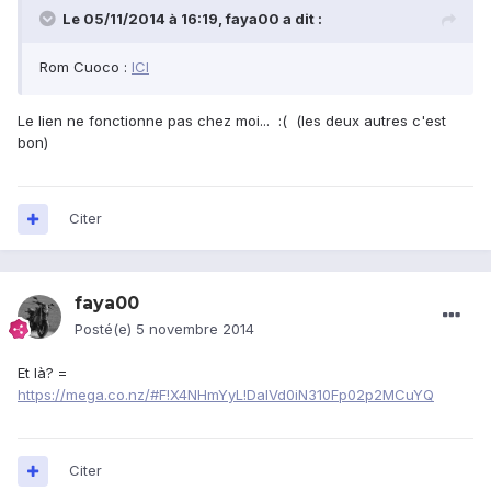
Le 05/11/2014 à 16:19, faya00 a dit :
Rom Cuoco :
ICI
Le lien ne fonctionne pas chez moi... :( (les deux autres c'est
bon)
Citer
faya00
Posté(e)
5 novembre 2014
Et là? =
https://mega.co.nz/#F!X4NHmYyL!DaIVd0iN310Fp02p2MCuYQ
Citer