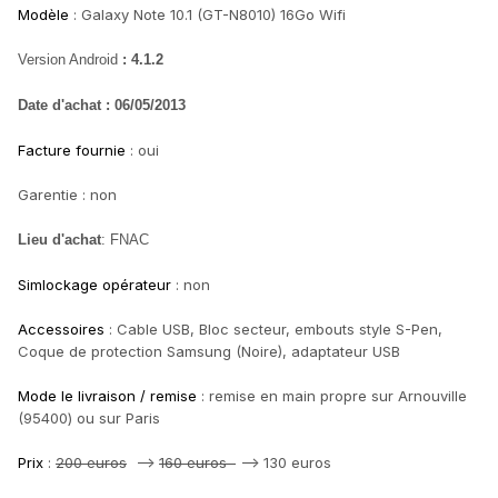
Modèle
: Galaxy Note 10.1 (GT-N8010) 16Go Wifi
Version Android
: 4.1.2
Date d'achat : 06/05/2013
Facture fournie
: oui
Garentie : non
Lieu d'achat
: FNAC
Simlockage opérateur
: non
Accessoires
: Cable USB, Bloc secteur, embouts style S-Pen,
Coque de protection Samsung (Noire), adaptateur USB
Mode le livraison / remise
: remise en main propre sur Arnouville
(95400) ou sur Paris
Prix
:
200 euros
-->
160 euros
--> 130 euros