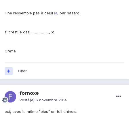
il ne ressemble pas à celui
la
, par hasard
si c'est le cas ....................., :o
Orefie
Citer
fornoxe
Posté(e)
6 novembre 2014
oui, avec le même "bios" en full chinois.