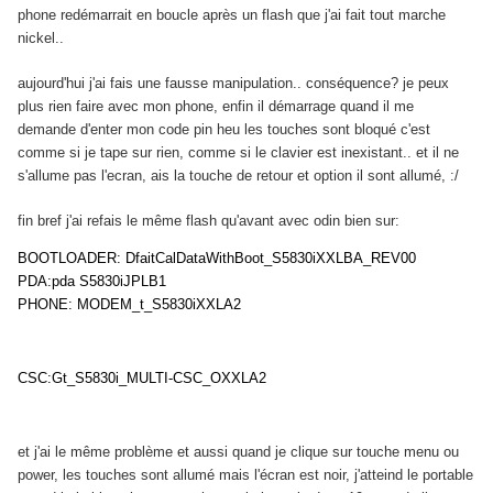
phone redémarrait en boucle après un flash que j'ai fait tout marche
nickel..
aujourd'hui j'ai fais une fausse manipulation.. conséquence? je peux
plus rien faire avec mon phone, enfin il démarrage quand il me
demande d'enter mon code pin heu les touches sont bloqué c'est
comme si je tape sur rien, comme si le clavier est inexistant.. et il ne
s'allume pas l'ecran, ais la touche de retour et option il sont allumé, :/
fin bref j'ai refais le même flash qu'avant avec odin bien sur:
BOOTLOADER: DfaitCalDataWithBoot_S5830iXXLBA_REV00
PDA:pda S5830iJPLB1
PHONE: MODEM_t_S5830iXXLA2
CSC:Gt_S5830i_MULTI-CSC_OXXLA2
et j'ai le même problème et aussi quand je clique sur touche menu ou
power, les touches sont allumé mais l'écran est noir, j'atteind le portable