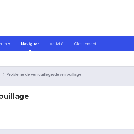
orum
Naviguer
Activité
Classement
E
Problème de verrouillage/déverrouillage
ouillage