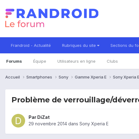
Frandroid - Actualité
Rubriques du site
Sections du f
Forums
Équipe
Utilisateurs en ligne
Clubs
Accueil
Smartphones
Sony
Gamme Xperia E
Sony Xperia 
Problème de verrouillage/déverr
Par
DiZat
29 novembre 2014
dans
Sony Xperia E