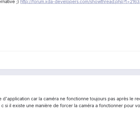
rnative ;)
http://forum.xda-developers.com/showthread.php?t=216
e d'application car la caméra ne fonctionne toujours pas après le 
c si il existe une manière de forcer la caméra a fonctionner pour voir