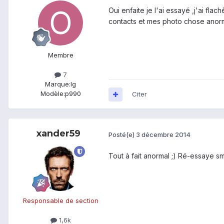
Oui enfaite je l'ai essayé ,j'ai fl
contacts et mes photo chose anor
Membre
7
Marque:
lg
Modèle:
p990
Citer
xander59
Posté(e)
3 décembre 2014
Tout à fait anormal ;) Ré-essaye s
Responsable de section
1,6k