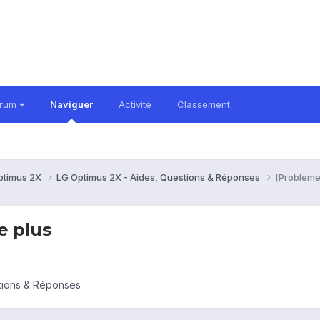
orum
Naviguer
Activité
Classement
ptimus 2X
LG Optimus 2X - Aides, Questions & Réponses
[Problème
e plus
tions & Réponses