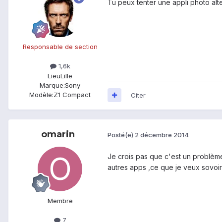
Tu peux tenter une appli photo alte
Responsable de section
1,6k
Lieu
Lille
Marque:
Sony
Modèle:
Z1 Compact
Citer
omarin
Posté(e)
2 décembre 2014
Je crois pas que c'est un problèm
autres apps ,ce que je veux sovoir 
Membre
7