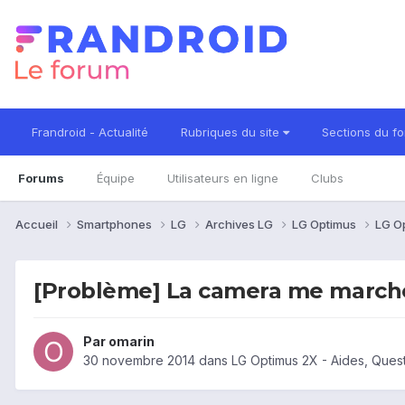
Frandroid - Actualité
Rubriques du site
Sections du f
Forums
Équipe
Utilisateurs en ligne
Clubs
Accueil
Smartphones
LG
Archives LG
LG Optimus
LG O
[Problème] La camera me march
Par
omarin
30 novembre 2014
dans
LG Optimus 2X - Aides, Ques