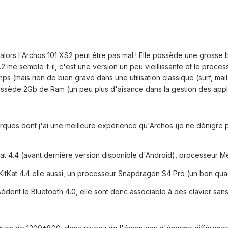
er alors l'Archos 101 XS2 peut être pas mal ! Elle possède une grosse 
.2 me semble-t-il, c'est une version un peu vieillissante et le pro
emps (mais rien de bien grave dans une utilisation classique (surf, m
ssède 2Gb de Ram (un peu plus d'aisance dans la gestion des applic
ques dont j'ai une meilleure expérience qu'Archos (je ne dénigre pa
itKat 4.4 (avant dernière version disponible d'Android), processeur
itKat 4.4 elle aussi, un processeur Snapdragon S4 Pro (un bon qu
èdent le Bluetooth 4.0, elle sont donc associable à des clavier sans