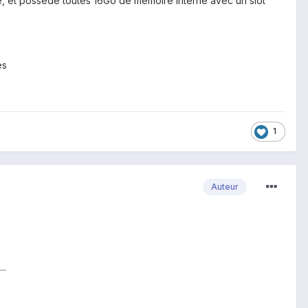
e, et possède toutes 16Go de mémoire interne avec un slot
les
1
Auteur
..