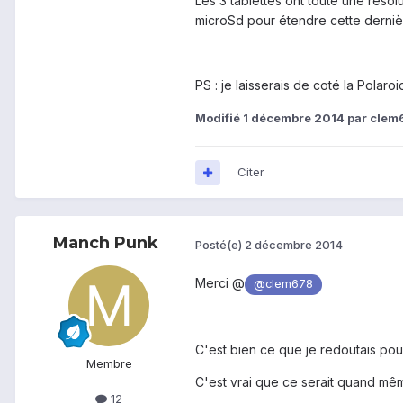
Les 3 tablettes ont toute une rés
microSd pour étendre cette derniè
PS : je laisserais de coté la Polar
Modifié
1 décembre 2014
par clem
Citer
Manch Punk
Posté(e)
2 décembre 2014
Merci @
@clem678
C'est bien ce que je redoutais pour
Membre
C'est vrai que ce serait quand mêm
12