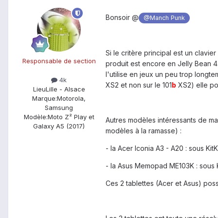
Bonsoir @
@Manch Punk
Si le critère principal est un clavi
Responsable de section
produit est encore en Jelly Bean 4
l'utilise en jeux un peu trop longt
4k
XS2 et non sur le 101
b
XS2) elle po
Lieu
Lille - Alsace
Marque:
Motorola,
Samsung
Modèle:
Moto Z² Play et
Autres modèles intéressants de mar
Galaxy A5 (2017)
modèles à la ramasse) :
- la Acer Iconia A3 - A20 : sous K
- la Asus Memopad ME103K : sous K
Ces 2 tablettes (Acer et Asus) poss