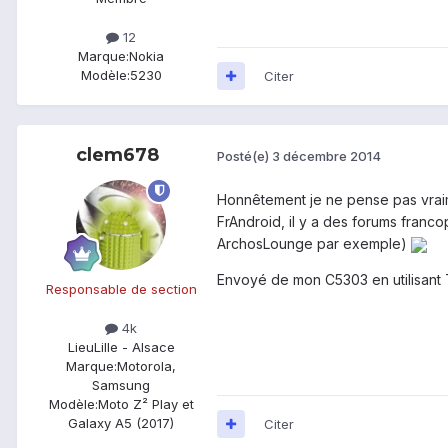
12
Marque:
Nokia
Modèle:
5230
Citer
clem678
Posté(e)
3 décembre 2014
Honnêtement je ne pense pas vraime
FrAndroid, il y a des forums franco
ArchosLounge par exemple)
Envoyé de mon C5303 en utilisant 
Responsable de section
4k
Lieu
Lille - Alsace
Marque:
Motorola,
Samsung
Modèle:
Moto Z² Play et
Galaxy A5 (2017)
Citer