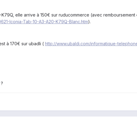
0-K79Q
, elle arrive à 150€ sur ruducommerce (avec remboursement 
30621-Iconia-Tab-10-A3-A20-K79Q-Blanc.htm
).
st à 170€ sur ubadli (
http://www.ubaldi.com/informatique-telephone/
 ?