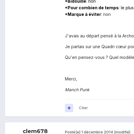
*Bidouille
: non
*Pour combien de temps
: le plu
*Marque à éviter
:
non
J'avais au départ pensé à la Archos
Je partais sur une Quadri cœur pou
Qu'en pensez-vous ? Quel modèle 
Merci,
Manch Punk
Citer
clem678
Posté(e)
1 décembre 2014
(modifié)