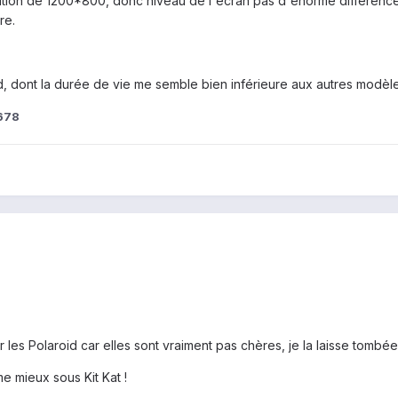
olution de 1200*800, donc niveau de l'écran pas d'énorme différenc
re.
oid, dont la durée de vie me semble bien inférieure aux autres modè
678
 les Polaroid car elles sont vraiment pas chères, je la laisse tombée.
e mieux sous Kit Kat !