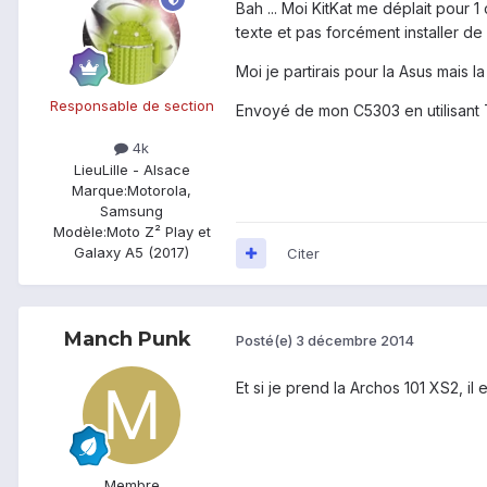
Bah ... Moi KitKat me déplait pour 
texte et pas forcément installer de
Moi je partirais pour la Asus mais l
Responsable de section
Envoyé de mon C5303 en utilisant 
4k
Lieu
Lille - Alsace
Marque:
Motorola,
Samsung
Modèle:
Moto Z² Play et
Galaxy A5 (2017)
Citer
Manch Punk
Posté(e)
3 décembre 2014
Et si je prend la Archos 101 XS2, il
Membre