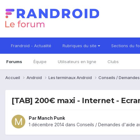
Frandroid - Actualité
Rubriques du site
Sections du f
Forums
Équipe
Utilisateurs en ligne
Clubs
Accueil
Android
Les terminaux Android
Conseils / Demandes
[TAB] 200€ maxi - Internet - Ecran
Par
Manch Punk
1 décembre 2014
dans
Conseils / Demandes d'aide a