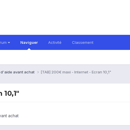
orum
Naviguer
Activité
Classement
 d'aide avant achat
[TAB] 200€ maxi - Internet - Ecran 10,1"
 10,1"
vant achat