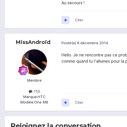
Au secours !
Citer
MissAndroïd
Posté(e)
8 décembre 2014
Hello. Je ne rencontre pas ce prob
comme quand tu l'allumes pour la pr
Membre
755
Marque:
HTC
Modèle:
One M8
Citer
Rejoignez la conversation