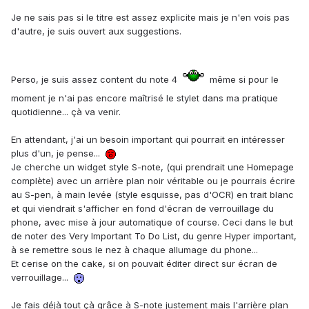
Je ne sais pas si le titre est assez explicite mais je n'en vois pas
d'autre, je suis ouvert aux suggestions.
Perso, je suis assez content du note 4
même si pour le
moment je n'ai pas encore maîtrisé le stylet dans ma pratique
quotidienne... çà va venir.
En attendant, j'ai un besoin important qui pourrait en intéresser
plus d'un, je pense...
Je cherche un widget style S-note, (qui prendrait une Homepage
complète) avec un arrière plan noir véritable ou je pourrais écrire
au S-pen, à main levée (style esquisse, pas d'OCR) en trait blanc
et qui viendrait s'afficher en fond d'écran de verrouillage du
phone, avec mise à jour automatique of course. Ceci dans le but
de noter des Very Important To Do List, du genre Hyper important,
à se remettre sous le nez à chaque allumage du phone...
Et cerise on the cake, si on pouvait éditer direct sur écran de
verrouillage...
Je fais déjà tout çà grâce à S-note justement mais l'arrière plan