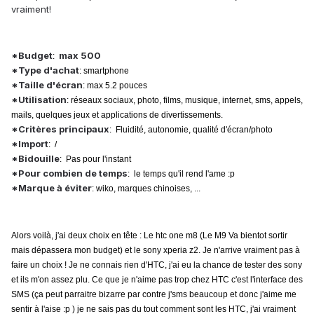
vraiment!
*Budget
max 500
:
*Type d'achat
: smartphone
*Taille d'écran
: max 5.2 pouces
*Utilisation
: réseaux sociaux, photo, films, musique, internet, sms, appels,
mails, quelques jeux et applications de divertissements.
*Critères principaux
: Fluidité, autonomie, qualité d'écran/photo
*Import
: /
*Bidouille
: Pas pour l'instant
*Pour combien de temps
: le temps qu'il rend l'ame :p
*Marque à éviter
: wiko, marques chinoises, ...
Alors voilà, j'ai deux choix en tête : Le htc one m8 (Le M9 Va bientot sortir
mais dépassera mon budget) et le sony xperia z2. Je n'arrive vraiment pas à
faire un choix ! Je ne connais rien d'HTC, j'ai eu la chance de tester des sony
et ils m'on assez plu. Ce que je n'aime pas trop chez HTC c'est l'interface des
SMS (ça peut parraitre bizarre par contre j'sms beaucoup et donc j'aime me
sentir à l'aise :p ) je ne sais pas du tout comment sont les HTC, j'ai vraiment