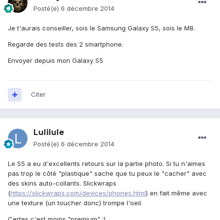
Posté(e)
6 décembre 2014
Je t'aurais conseiller, sois le Samsung Galaxy S5, sois le M8.
Regarde des tests des 2 smartphone.
Envoyer depuis mon Galaxy S5
Citer
Lulilule
Posté(e)
6 décembre 2014
Le S5 a eu d'excellents retours sur la partie photo. Si tu n'aimes
pas trop le côté "plastique" sache que tu peux le "cacher" avec
des skins auto-collants. Slickwraps
(
https://slickwraps.com/devices/phones.html
) en fait même avec
une texture (un toucher donc) trompe l'oeil.
Certes c'est moins "premium" ;)