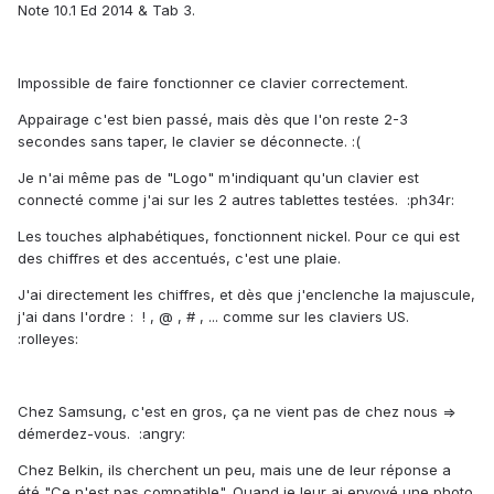
Note 10.1 Ed 2014 & Tab 3.
Impossible de faire fonctionner ce clavier correctement.
Appairage c'est bien passé, mais dès que l'on reste 2-3
secondes sans taper, le clavier se déconnecte. :(
Je n'ai même pas de "Logo" m'indiquant qu'un clavier est
connecté comme j'ai sur les 2 autres tablettes testées. :ph34r:
Les touches alphabétiques, fonctionnent nickel. Pour ce qui est
des chiffres et des accentués, c'est une plaie.
J'ai directement les chiffres, et dès que j'enclenche la majuscule,
j'ai dans l'ordre : ! , @ , # , ... comme sur les claviers US.
:rolleyes:
Chez Samsung, c'est en gros, ça ne vient pas de chez nous =>
démerdez-vous. :angry:
Chez Belkin, ils cherchent un peu, mais une de leur réponse a
été "Ce n'est pas compatible". Quand je leur ai envoyé une photo