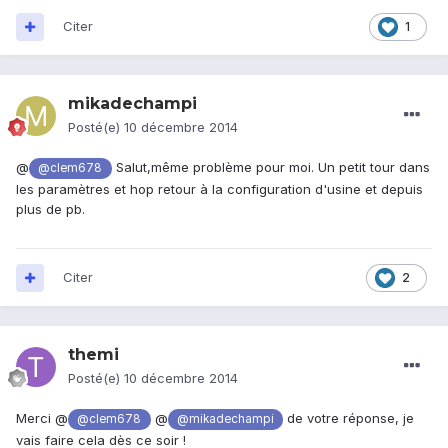
Citer
1
mikadechampi
Posté(e)
10 décembre 2014
@
Salut,même problème pour moi. Un petit tour dans
@clem678
les paramètres et hop retour à la configuration d'usine et depuis
plus de pb.
Citer
2
themi
Posté(e)
10 décembre 2014
Merci @
@
de votre réponse, je
@clem678
@mikadechampi
vais faire cela dès ce soir !