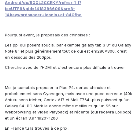
Android/dp/B00L2CCEKY/ref=sr_1_1?
ie=UTF8&qid=1418396609&sr=8-
1&keywords=acer+iconia+a1-840fhd
Pourquoi avant, je proposais des chinoises :
Les ppi qui posent soucis...par exemple galaxy tab 3 8" ou Galaxy
Note 8" et plus généralement tout ce qui est en1280x800, c'est
en dessous des 200ppi...
Cherche avec de l'HDMI et c'est encore plus difficile à trouver
Moi je comptais proposer la Pipo P4, certes chinoise et
probablement sans Cyanogen, mais avec une puce correcte (40k
Antutu sans tricher, Cortex A17 et Mali T764...plus puissant qu'un
Galaxy S4...PC Mark le donne même meilleurs qu'un S5 sur
Webbrowsing et Vidéo Playback) et récente (qui recevra Lollipop)
et un écran 8.9" 1920x1200
En France tu la trouves à ce prix :