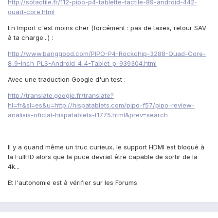
http://sotactile.fr/112-pipo-p4-tablette-tactile-89-android-442-
quad-core.html
En Import c'est moins cher (forcément : pas de taxes, retour SAV
à ta charge...) :
http://www.banggood.com/PIPO-P4-Rockchip-3288-Quad-Core-
8_9-Inch-PLS-Android-4_4-Tablet-p-939304.html
Avec une traduction Google d'un test :
http://translate.google.fr/translate?
hl=fr&sl=es&u=http://hispatablets.com/pipo-f57/pipo-review-
analisis-oficial-hispatablets-t1775.html&prev=search
Il y a quand même un truc curieux, le support HDMI est bloqué à
la FullHD alors que la puce devrait être capable de sortir de la
4k...
Et l'autonomie est à vérifier sur les Forums