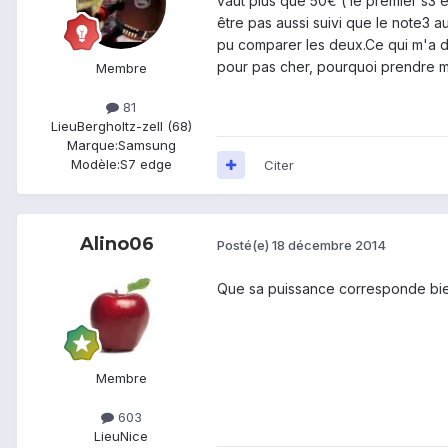
vaut plus que 50€ ( le premier s3 
être pas aussi suivi que le note3 a
pu comparer les deux.Ce qui m'a déc
pour pas cher, pourquoi prendre m
Membre
81
Lieu
Bergholtz-zell (68)
Marque:
Samsung
Modèle:
S7 edge
Citer
Alino06
Posté(e)
18 décembre 2014
Que sa puissance corresponde bien
Membre
603
Lieu
Nice