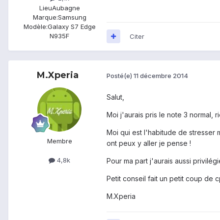
Lieu
Aubagne
Marque:
Samsung
Modèle:
Galaxy S7 Edge
N935F
Citer
M.Xperia
Posté(e)
11 décembre 2014
Salut,
Moi j'aurais pris le note 3 normal, 
Moi qui est l'habitude de stresse
Membre
ont peux y aller je pense !
4,8k
Pour ma part j'aurais aussi privilé
Petit conseil fait un petit coup de 
M.Xperia