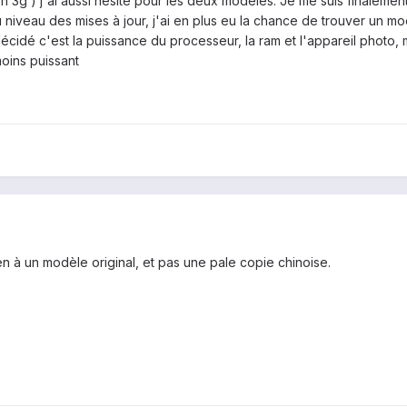
en 3g ) j'ai aussi hésité pour les deux modèles. Je me suis finaleme
u niveau des mises à jour, j'ai en plus eu la chance de trouver un mo
idé c'est la puissance du processeur, la ram et l'appareil photo, ma
oins puissant
 à un modèle original, et pas une pale copie chinoise.