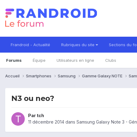
Frandroid - Actualité
Rubriques du site
Sections du f
Forums
Équipe
Utilisateurs en ligne
Clubs
Accueil
Smartphones
Samsung
Gamme Galaxy NOTE
Sam
N3 ou neo?
Par
tch
11 décembre 2014
dans
Samsung Galaxy Note 3 - Gén