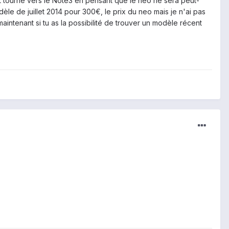
nt tourné vers le Note3 en pensant que le neo ne sera peut-
dèle de juillet 2014 pour 300€, le prix du neo mais je n'ai pas
intenant si tu as la possibilité de trouver un modèle récent