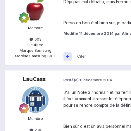
Déjà pas mal débattu, mais Ferrari 
Perso en bon état bien sur, je partir
Membre
Modifié
11 décembre 2014
par Alin
603
Lieu
Nice
Marque:
Samsung
Modèle:
Samsung S10+
Citer
LauCass
Posté(e)
11 décembre 2014
J'ai un Note 3 "normal" et ma femm
il faut vraiment stresser le téléphon
pour se rendre compte de la défini
Membre
Bien sûr c'est un avis personnel ma
2,1k