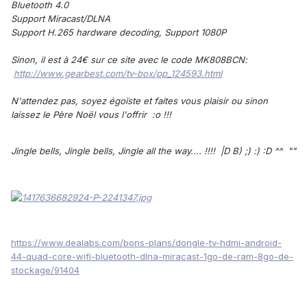
Bluetooth 4.0
Support Miracast/DLNA
Support H.265 hardware decoding, Support 1080P
Sinon, il est à 24€ sur ce site avec le code MK808BCN:
http://www.gearbest.com/tv-box/pp_124593.html
N'attendez pas, soyez égoïste et faites vous plaisir ou sinon
laissez le Père Noël vous l'offrir :o !!!
Jingle bells, Jingle bells, Jingle all the way.... !!!! |D B) ;) :) :D ^^ ""
https://www.dealabs.com/bons-plans/dongle-tv-hdmi-android-
44-quad-core-wifi-bluetooth-dlna-miracast-1go-de-ram-8go-de-
stockage/91404