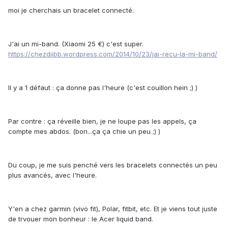
moi je cherchais un bracelet connecté.
J'ai un mi-band. (Xiaomi 25 €) c'est super.
https://chezdjibb.wordpress.com/2014/10/23/jai-recu-la-mi-band/
Il y a 1 défaut : ça donne pas l'heure (c'est couillon hein ;) )
Par contre : ça réveille bien, je ne loupe pas les appels, ça
compte mes abdos. (bon...ça ça chie un peu ;) )
Du coup, je me suis penché vers les bracelets connectés un peu
plus avancés, avec l'heure.
Y'en a chez garmin (vivo fit), Polar, fitbit, etc. Et je viens tout juste
de trvouer mon bonheur : le Acer liquid band.