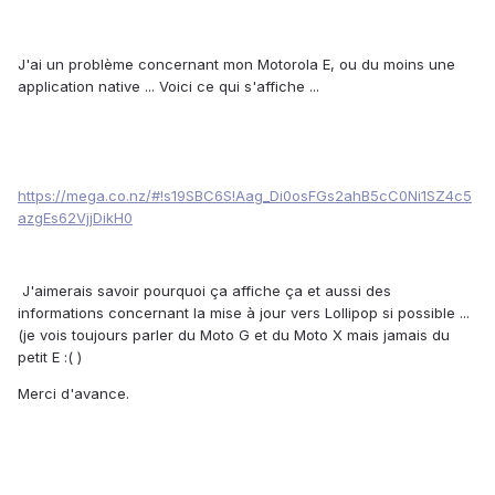
J'ai un problème concernant mon Motorola E, ou du moins une
application native ... Voici ce qui s'affiche ...
https://mega.co.nz/#!s19SBC6S!Aag_Di0osFGs2ahB5cC0Ni1SZ4c5
azgEs62VjjDikH0
J'aimerais savoir pourquoi ça affiche ça et aussi des
informations concernant la mise à jour vers Lollipop si possible ...
(je vois toujours parler du Moto G et du Moto X mais jamais du
petit E :( )
Merci d'avance.