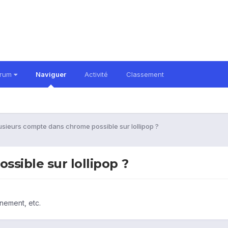
orum
Naviguer
Activité
Classement
usieurs compte dans chrome possible sur lollipop ?
sible sur lollipop ?
nement, etc.