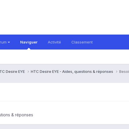
orum
Naviguer
Activité
Classement
TC Desire EYE
HTC Desire EYE - Aides, questions & réponses
Besoi
stions & réponses