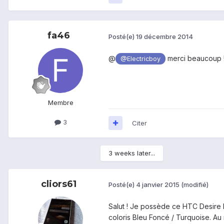
fa46
Posté(e)
19 décembre 2014
@
merci beaucoup ! 
@Electricboy
Membre
3
Citer
3 weeks later...
cliors61
Posté(e)
4 janvier 2015
(modifié)
Salut ! Je possède ce HTC Desire E
coloris Bleu Foncé / Turquoise. Au