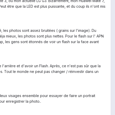
te 3, ou mon actuelle LG G3. Bizarrement, mon Huawei Mate 7,
t ètre que la LED est plus puissante, et du coup ils n'ont mis
, les photos sont assez bruitées ( grains sur l'image). Du
ja mieux, les photos sont plus nettes. Pour le flash sur l' APN
oup, les gens sont étonnés de voir un flash sur la face avant
 l'arrière et d'avoir un Flash. Après, ce n'est pas sûr que la
es. Tout le monde ne peut pas changer / réinvestir dans un
 deux visages ensemble pour essayer de faire un portrait
ur enregistrer la photo..