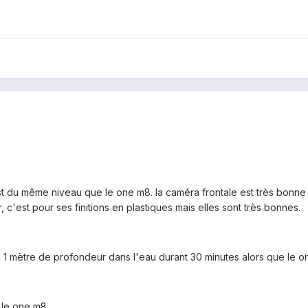
st du même niveau que le one m8. la caméra frontale est très bonne 
, c'est pour ses finitions en plastiques mais elles sont très bonnes.
e 1 mètre de profondeur dans l'eau durant 30 minutes alors que le 
le one m8.