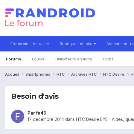
Frandroid - Actualité
Rubriques du site
Sections du f
Forums
Équipe
Utilisateurs en ligne
Clubs
Accueil
Smartphones
HTC
Archives HTC
HTC Desire
H
Besoin d'avis
Par
fa46
17 décembre 2014
dans
HTC Desire EYE - Aides, que