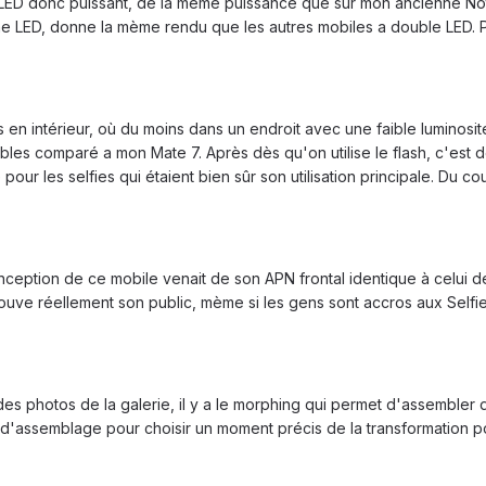
e LED donc puissant, de la mème puissance que sur mon ancienne No
 LED, donne la mème rendu que les autres mobiles a double LED. Peu
en intérieur, où du moins dans un endroit avec une faible luminosité
ibles comparé a mon Mate 7. Après dès qu'on utilise le flash, c'est dé
our les selfies qui étaient bien sûr son utilisation principale. Du c
onception de ce mobile venait de son APN frontal identique à celui de
trouve réellement son public, mème si les gens sont accros aux Selfi
des photos de la galerie, il y a le morphing qui permet d'assembler
n d'assemblage pour choisir un moment précis de la transformation po