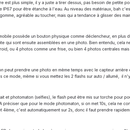
est plus simple, il y a juste a tirer dessus, pas besoin de petite poi
ce IP67 pour être étanche à l'eau. Au niveau des matériaux, bah c'e
gomme, agréable au toucher, mais qui a tendance à glisser des mai
le mobile possède un bouton physique comme déclencheur, en plus de 
e qui sont ensuite assemblées en une photo. Bien entendu, cela ne c
aroid, ou 4 photos comme une frise, ou bien 4 photos centrales mai
n peut prendre une photo en mème temps avec le capteur arrière et c
s ce mode, mème si vous mettez les 2 flashs sur auto / allumé, il n'y
it et photomaton (selfies), le flash peut ètre mis sur torche pour pou
. A préciser que pour le mode photomaton, si on met 10s, cela ne con
t 4ème, c'est automatiquement sur 2s, donc il faut prendre rapideme