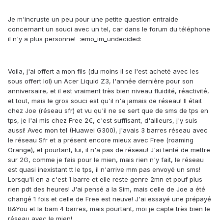
Je m'incruste un peu pour une petite question entraide
concernant un souci avec un tel, car dans le forum du téléphone
il n'y a plus personne! :emo_im_undecided:
Voila, j'ai offert a mon fils (du moins il se l'est acheté avec les
sous offert lol) un Acer Liquid Z3, l'année dernière pour son
anniversaire, et il est vraiment très bien niveau fluidité, réactivité,
et tout, mais le gros souci est qu'il n'a jamais de réseau! Il était
chez Joe (réseau sfr) et vu qu'il ne se sert que de sms de tps en
tps, je l'ai mis chez Free 2€, c'est suffisant, d'ailleurs, j'y suis
aussi! Avec mon tel (Huawei G300), j'avais 3 barres réseau avec
le réseau Sfr et a présent encore mieux avec Free (roaming
Orange), et pourtant, lui, il n'a pas de réseau! J'ai tenté de mettre
sur 2G, comme je fais pour le mien, mais rien n'y fait, le réseau
est quasi inexistant tt le tps, il n'arrive mm pas envoyé un sms!
Lorsqu'il en a c'est 1 barre et elle reste genre 2mn et pouf plus
rien pdt des heures! J'ai pensé a la Sim, mais celle de Joe a été
changé 1 fois et celle de Free est neuve! J'ai essayé une prépayé
B&You et la bam 4 barres, mais pourtant, moi je capte très bien le
réseau avec le mien!