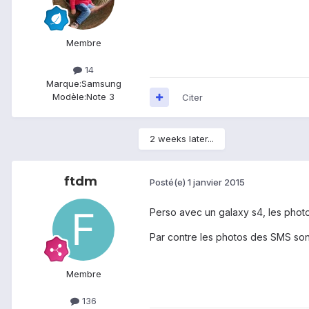
Membre
14
Marque:
Samsung
Modèle:
Note 3
Citer
2 weeks later...
ftdm
Posté(e)
1 janvier 2015
Perso avec un galaxy s4, les photo
Par contre les photos des SMS sont
Membre
136