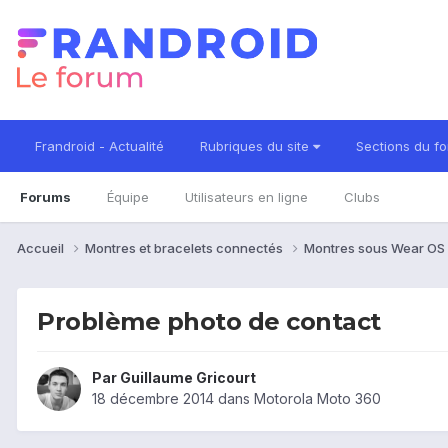
Frandroid - Actualité
Rubriques du site
Sections du f
Forums
Équipe
Utilisateurs en ligne
Clubs
Accueil
Montres et bracelets connectés
Montres sous Wear OS
Problème photo de contact
Par
Guillaume Gricourt
18 décembre 2014
dans
Motorola Moto 360