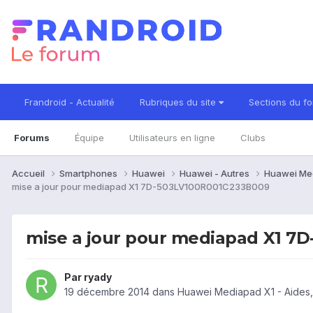
Frandroid - Actualité
Rubriques du site
Sections du f
Forums
Équipe
Utilisateurs en ligne
Clubs
Accueil
Smartphones
Huawei
Huawei - Autres
Huawei Me
mise a jour pour mediapad X1 7D-503LV100R001C233B009
mise a jour pour mediapad X1 
Par
ryady
19 décembre 2014
dans
Huawei Mediapad X1 - Aides,