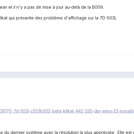
an et il n'y a pas de mise à jour au-delà de la B009.
kitkat qui présente des problème d'affichage sur la 7D-503L
c/209170-7d-503l-c553b002-beta-kitkat-442-320-dpi-emui-23-possib
ule du dernier système avec la résolution la plus appréciée . Elle 