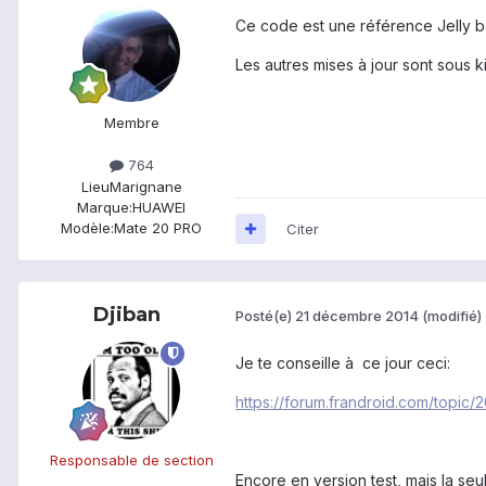
Ce code est une référence Jelly be
Les autres mises à jour sont sous 
Membre
764
Lieu
Marignane
Marque:
HUAWEI
Modèle:
Mate 20 PRO
Citer
Djiban
Posté(e)
21 décembre 2014
(modifié)
Je te conseille à ce jour ceci:
https://forum.frandroid.com/topi
Responsable de section
Encore en version test, mais la se