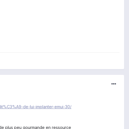
ilit%C3%A9-de-lui-implanter-emui-30/
est de plus peu gourmande en ressource