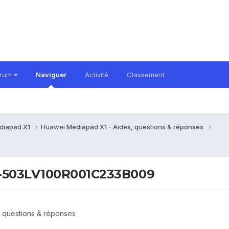
orum
Naviguer
Activité
Classement
diapad X1
Huawei Mediapad X1 - Aides, questions & réponses
7D-503LV100R001C233B009
 questions & réponses