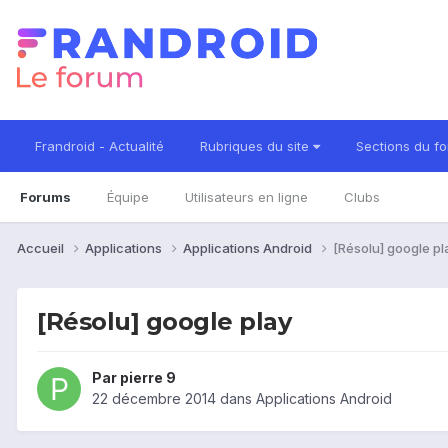
Frandroid - Actualité
Rubriques du site
Sections du f
Forums
Équipe
Utilisateurs en ligne
Clubs
Accueil
Applications
Applications Android
[Résolu] google pl
[Résolu] google play
Par
pierre 9
22 décembre 2014
dans
Applications Android