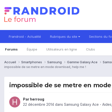
Frandroid - Actualité
Rubriques du site
Sections du f
Forums
Équipe
Utilisateurs en ligne
Clubs
Accueil
Smartphones
Samsung
Gamme Galaxy Ace
Sams
impossible de se metre en mode download, help me !
impossible de se metre en mode
Par
herroug
22 décembre 2014
dans
Samsung Galaxy Ace - Aides