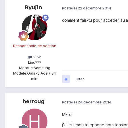
Ryujin
Posté(e)
22 décembre 2014
comment fais-tu pour acceder au
Responsable de section
2,5k
Lieu
???
Marque:
Samsung
Modèle:
Galaxy Ace / S4
mini
Citer
herroug
Posté(e)
24 décembre 2014
MErci
j'ai mis mon telephone hors tensi