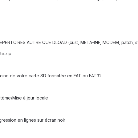
EPERTOIRES AUTRE QUE DLOAD (cust, META-INF, MODEM, patch, sy
te.zip
racine de votre carte SD formatée en FAT ou FAT32
stème/Mise à jour locale
gression en lignes sur écran noir