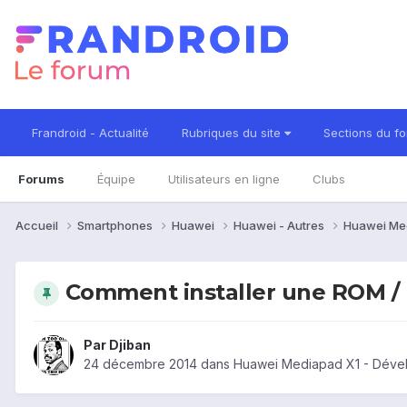
Frandroid - Actualité
Rubriques du site
Sections du f
Forums
Équipe
Utilisateurs en ligne
Clubs
Accueil
Smartphones
Huawei
Huawei - Autres
Huawei Me
Comment installer une ROM / 
Par
Djiban
24 décembre 2014
dans
Huawei Mediapad X1 - Déve