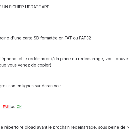
E UN FICHIER UPDATE.APP:
 racine d'une carte SD formatée en FAT ou FAT32
téléphone, et le redémarrer (à la place du redémarrage, vous pouvez
p que vous venez de copier)
gression en lignes sur écran noir
ez
ou
FAIL
OK
 le répertoire dload avant le prochain redemarrage, sous peine de r