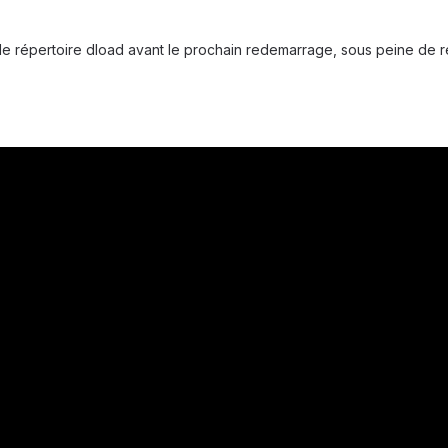
le répertoire dload avant le prochain redemarrage, sous peine de réi