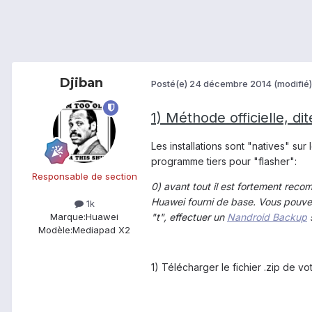
Djiban
Posté(e)
24 décembre 2014
(modifié)
1) Méthode officielle, d
Les installations sont "natives" s
programme tiers pour "flasher":
Responsable de section
0) avant tout il est fortement reco
Huawei fourni de base. Vous pouvez 
1k
"t", effectuer un
Nandroid Backup
Marque:
Huawei
Modèle:
Mediapad X2
1) Télécharger le fichier .zip de v