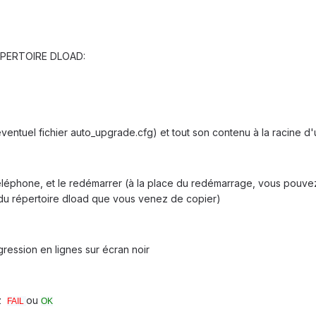
EPERTOIRE DLOAD:
l'eventuel fichier auto_upgrade.cfg) et tout son contenu à la racine
téléphone, et le redémarrer (à la place du redémarrage, vous pouvez
p du répertoire dload que vous venez de copier)
gression en lignes sur écran noir
ez
ou
FAIL
OK