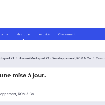
orum
Naviguer
Activité
Classement
diapad X1
Huawei Mediapad X1 - Développement, ROM & Co
Commen
une mise à jour.
loppement, ROM & Co