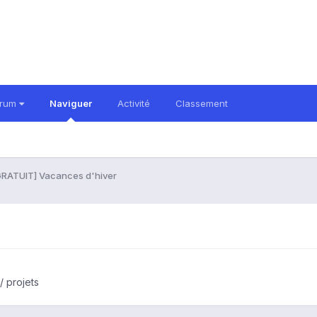
orum
Naviguer
Activité
Classement
GRATUIT] Vacances d'hiver
/ projets