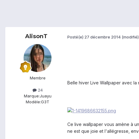
AlisonT
Posté(e)
27 décembre 2014
(modifié)
Membre
Belle hiver Live Wallpaper avec la
24
Marque:
Juayu
Modèle:
G3T
Ce live wallpaper vous amène à une 
ne est que joie et l'allégresse, e