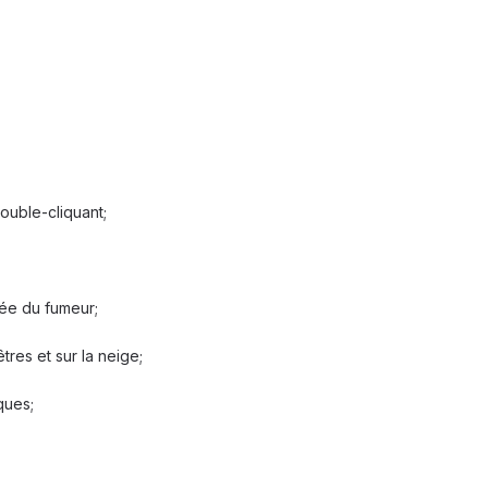
ouble-cliquant;
mée du fumeur;
tres et sur la neige;
ques;