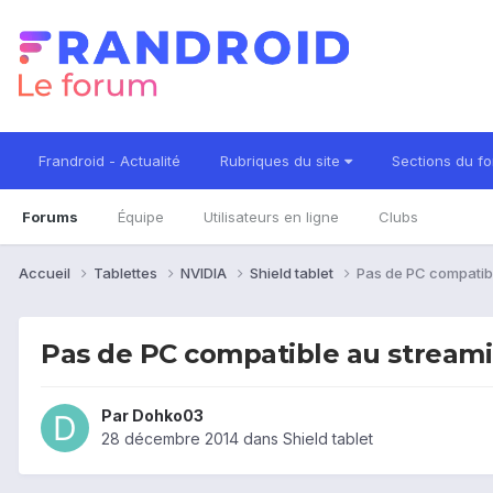
Frandroid - Actualité
Rubriques du site
Sections du f
Forums
Équipe
Utilisateurs en ligne
Clubs
Accueil
Tablettes
NVIDIA
Shield tablet
Pas de PC compatib
Pas de PC compatible au streami
Par
Dohko03
28 décembre 2014
dans
Shield tablet