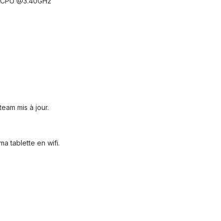
0K CPU @3.40GHz
eam mis à jour.
a tablette en wifi.