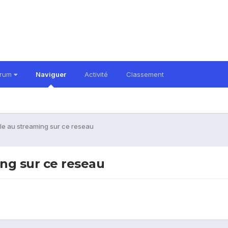
orum
Naviguer
Activité
Classement
le au streaming sur ce reseau
ng sur ce reseau