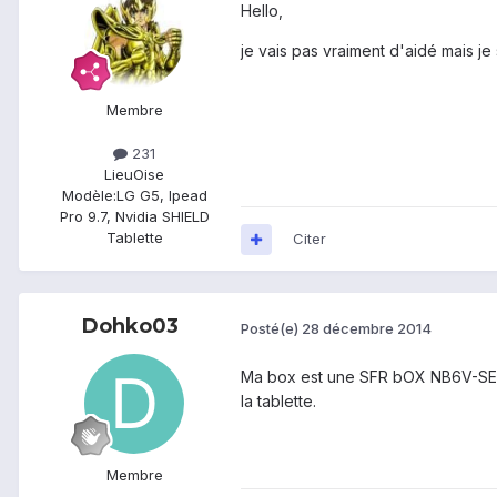
Hello,
je vais pas vraiment d'aidé mais j
Membre
231
Lieu
Oise
Modèle:
LG G5, Ipead
Pro 9.7, Nvidia SHIELD
Tablette
Citer
Dohko03
Posté(e)
28 décembre 2014
Ma box est une SFR bOX NB6V-SER-r
la tablette.
Membre