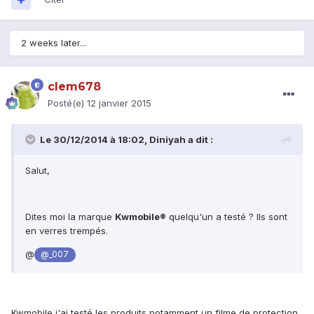
2 weeks later...
clem678
Posté(e)
12 janvier 2015
Le 30/12/2014 à 18:02, Diniyah a dit :
Salut,
Dites moi la marque
Kwmobile®
quelqu'un a testé ? Ils sont
en verres trempés.
@
@_007
Kwmobile j'ai testé les produits notamment un filme de protection