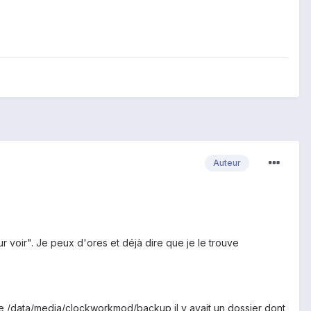
Auteur
pour voir". Je peux d'ores et déjà dire que je le trouve
 le /data/media/clockworkmod/backup il y avait un dossier dont