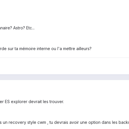
aire? Astro? Etc...
de sur ta mémoire interne ou l'a mettre ailleurs?
r ES explorer devrait les trouver.
uis un recovery style cwm , tu devrais avoir une option dans les bac