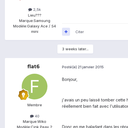
2,5k
Lieu
???
Marque:
Samsung
Modèle:
Galaxy Ace / S4
mini
Citer
3 weeks later...
flat6
Posté(e)
21 janvier 2015
Bonjour,
j'avais un peu laissé tomber cette hi
Membre
réellement bien fait avec l'utilisat
40
Marque:
Wiko
Donc en me baladant dans les réper
Modèle:
Cink Peax 2