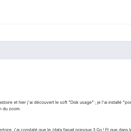
stoire et hier j'ai découvert le soft "Disk usage" ; je l'ai installé "
ion du zoom.
toire, j'ai constaté que le /data faisait presque 3 Go ! Et que dans