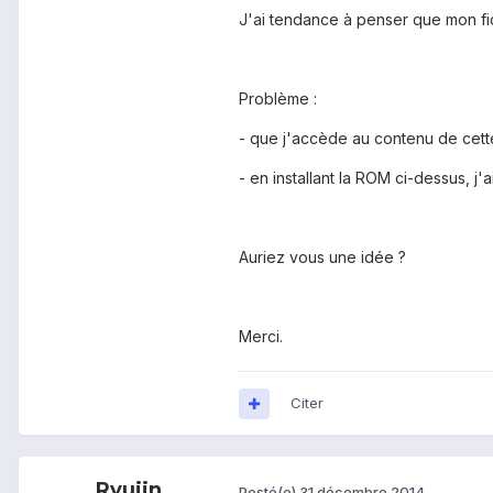
J'ai tendance à penser que mon fi
Problème :
- que j'accède au contenu de cette
- en installant la ROM ci-dessus, j'
Auriez vous une idée ?
Merci.
Citer
Ryujin
Posté(e)
31 décembre 2014