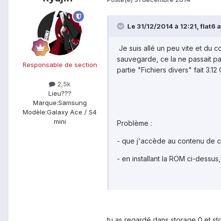
Le 31/12/2014 à 12:21, flat6 a 
Je suis allé un peu vite et du 
sauvegarde, ce la ne passait pa
Responsable de section
partie "Fichiers divers" fait 3.12 
2,5k
Lieu
???
Marque:
Samsung
Modèle:
Galaxy Ace / S4
mini
Problème :
- que j'accède au contenu de ce
- en installant la ROM ci-dessus,
tu as regardé dans storage 0 et st