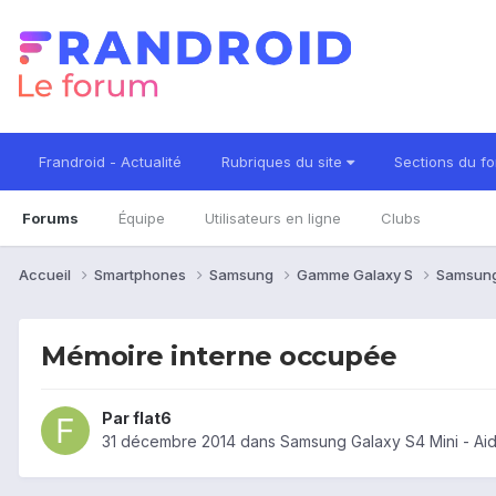
Frandroid - Actualité
Rubriques du site
Sections du f
Forums
Équipe
Utilisateurs en ligne
Clubs
Accueil
Smartphones
Samsung
Gamme Galaxy S
Samsung
Mémoire interne occupée
Par
flat6
31 décembre 2014
dans
Samsung Galaxy S4 Mini - Ai