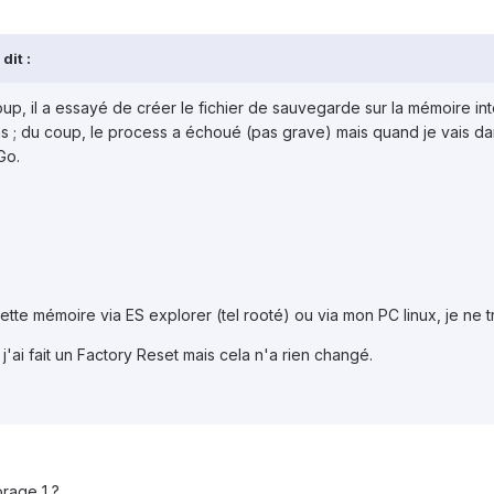
dit :
coup, il a essayé de créer le fichier de sauvegarde sur la mémoire i
s ; du coup, le process a échoué (pas grave) mais quand je vais dan
Go.
tte mémoire via ES explorer (tel rooté) ou via mon PC linux, je ne t
 j'ai fait un Factory Reset mais cela n'a rien changé.
orage 1 ?