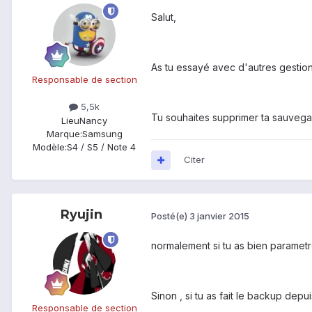
Salut,
As tu essayé avec d'autres gestionn
Responsable de section
5,5k
Tu souhaites supprimer ta sauvegar
Lieu
Nancy
Marque:
Samsung
Modèle:
S4 / S5 / Note 4
Citer
Ryujin
Posté(e)
3 janvier 2015
normalement si tu as bien parametre
Sinon , si tu as fait le backup dep
Responsable de section