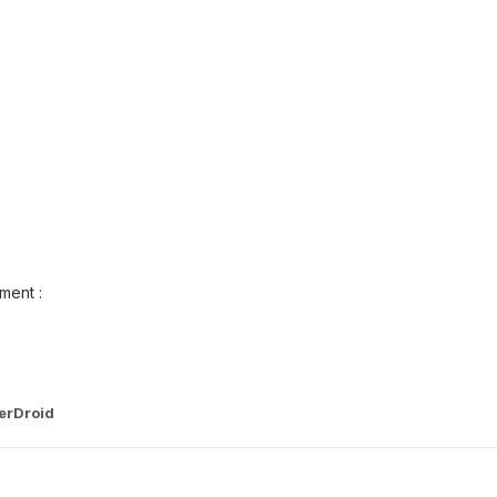
ment :
erDroid