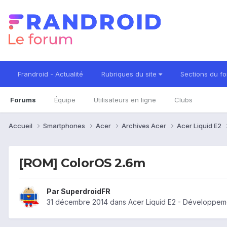
Frandroid - Actualité
Rubriques du site
Sections du f
Forums
Équipe
Utilisateurs en ligne
Clubs
Accueil
Smartphones
Acer
Archives Acer
Acer Liquid E2
[ROM] ColorOS 2.6m
Par
SuperdroidFR
31 décembre 2014
dans
Acer Liquid E2 - Développeme