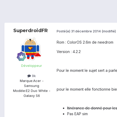
SuperdroidFR
Posté(e)
31 décembre 2014
(modifié)
Rom : ColorOS 2.6m de needrom
Version : 4.2.2
Développeur
Pour le moment le sujet sert a parle
9k
Marque:
Acer -
Samsung
pour le moment elle fonctionne bien,
Modèle:
E2 Duo White -
Galaxy S6
Itinérance de donné pour l
Pas EAP sim