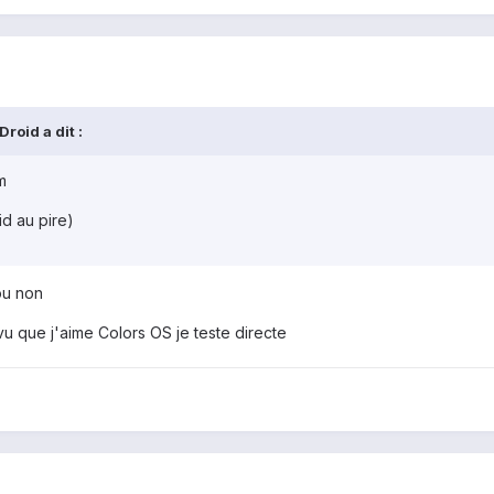
roid a dit :
m
d au pire)
 ou non
e vu que j'aime Colors OS je teste directe