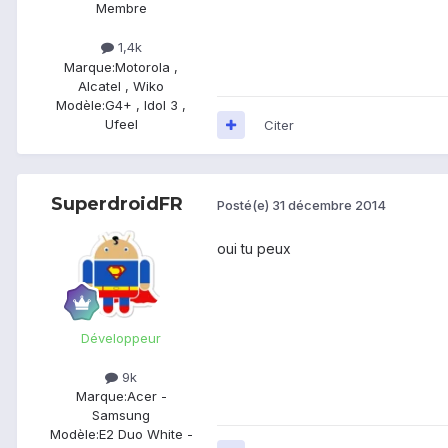
Membre
1,4k
Marque:
Motorola ,
Alcatel , Wiko
Modèle:
G4+ , Idol 3 ,
Ufeel
Citer
SuperdroidFR
Posté(e)
31 décembre 2014
oui tu peux
Développeur
9k
Marque:
Acer -
Samsung
Modèle:
E2 Duo White -