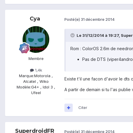
Cya
Posté(e)
31 décembre 2014
Le 31/12/2014 à 19:27, SuperD
Rom : ColorOS 2.6m de needro
Membre
Pas de DTS (viper4androi
1,4k
Marque:
Motorola ,
Existe t'il une facon d'avoir le dts
Alcatel , Wiko
Modèle:
G4+ , Idol 3 ,
A partir de demain si tu l'as publi
Ufeel
Citer
SuperdroidFR
Posté(e)
31 décembre 2014