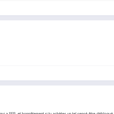
ui a SFR, et honnêtement si tu achètes un tel sensé être débloqué 