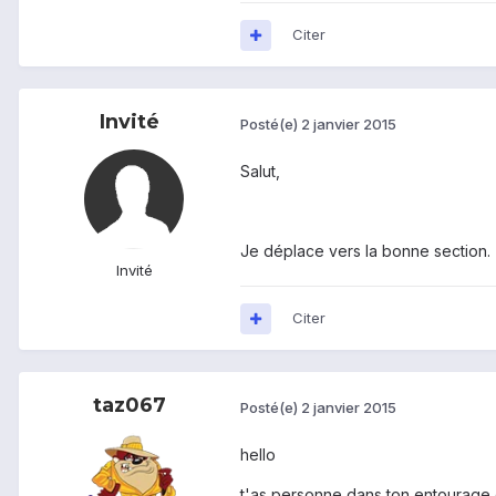
Citer
Invité
Posté(e)
2 janvier 2015
Salut,
Je déplace vers la bonne section.
Invité
Citer
taz067
Posté(e)
2 janvier 2015
hello
t'as personne dans ton entourage q