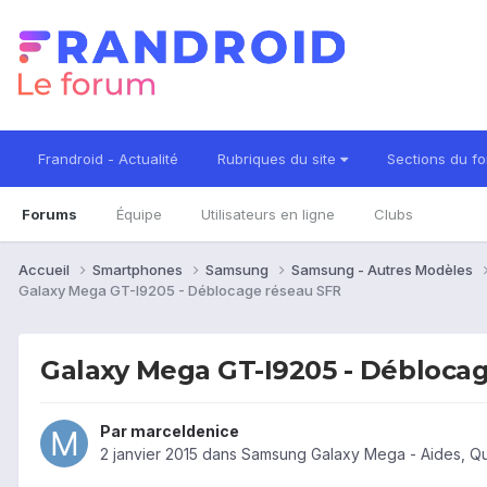
Frandroid - Actualité
Rubriques du site
Sections du f
Forums
Équipe
Utilisateurs en ligne
Clubs
Accueil
Smartphones
Samsung
Samsung - Autres Modèles
Galaxy Mega GT-I9205 - Déblocage réseau SFR
Galaxy Mega GT-I9205 - Débloca
Par
marceldenice
2 janvier 2015
dans
Samsung Galaxy Mega - Aides, Q