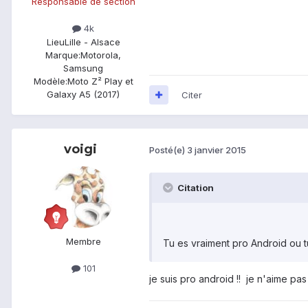
Responsable de section
4k
Lieu
Lille - Alsace
Marque:
Motorola,
Samsung
Modèle:
Moto Z² Play et
Galaxy A5 (2017)
Citer
voigi
Posté(e)
3 janvier 2015
Citation
Membre
Tu es vraiment pro Android ou 
101
je suis pro android !! je n'aime pas 