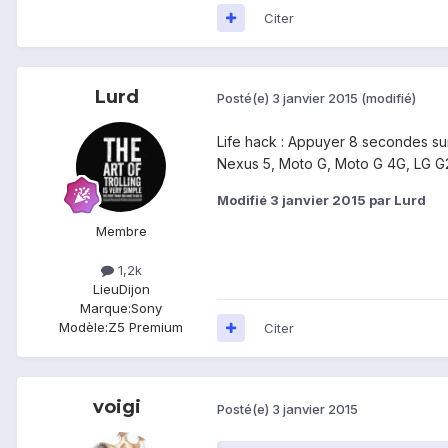
Citer
Lurd
Posté(e)
3 janvier 2015
(modifié)
Life hack : Appuyer 8 secondes su
Nexus 5, Moto G, Moto G 4G, LG G2,
Modifié
3 janvier 2015
par Lurd
Membre
1,2k
Lieu
Dijon
Marque:
Sony
Modèle:
Z5 Premium
Citer
voigi
Posté(e)
3 janvier 2015