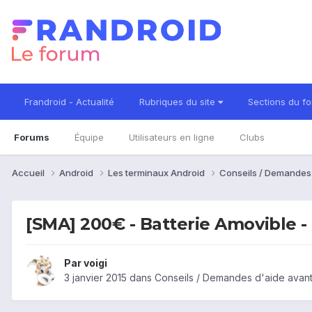
Frandroid - Actualité
Rubriques du site
Sections du f
Forums
Équipe
Utilisateurs en ligne
Clubs
Accueil
Android
Les terminaux Android
Conseils / Demandes
[SMA] 200€ - Batterie Amovible -
Par
voigi
3 janvier 2015
dans
Conseils / Demandes d'aide avant