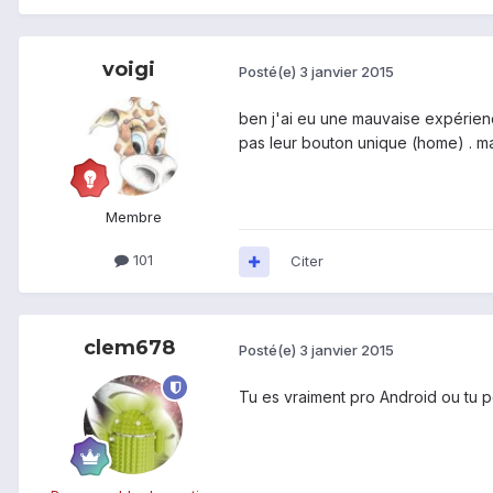
voigi
Posté(e)
3 janvier 2015
ben j'ai eu une mauvaise expérienc
pas leur bouton unique (home) . m
Membre
101
Citer
clem678
Posté(e)
3 janvier 2015
Tu es vraiment pro Android ou tu 