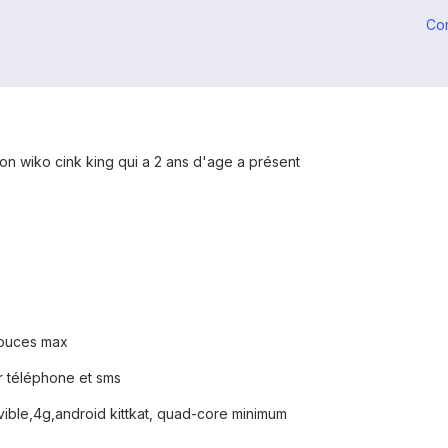
Co
on wiko cink king qui a 2 ans d'age a présent
pouces max
sur téléphone et sms
vible,4g,android kittkat, quad-core minimum