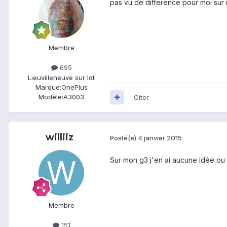
pas vu de difference pour moi sur 
Membre
695
Lieu
villeneuve sur lot
Marque:
OnePlus
Modèle:
A3003
Citer
williiz
Posté(e)
4 janvier 2015
Sur mon g3 j'en ai aucune idée ou 
Membre
151