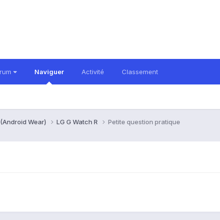
orum
Naviguer
Activité
Classement
 (Android Wear)
LG G Watch R
Petite question pratique