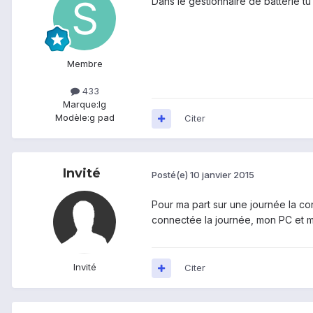
Dans le gestionnaire de batterie tu
Membre
433
Marque:
lg
Modèle:
g pad
Citer
Invité
Posté(e)
10 janvier 2015
Pour ma part sur une journée la co
connectée la journée, mon PC et m
Invité
Citer