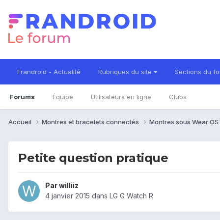
Frandroid - Actualité
Rubriques du site
Sections du f
Forums
Équipe
Utilisateurs en ligne
Clubs
Accueil
Montres et bracelets connectés
Montres sous Wear OS
Petite question pratique
Par
williiz
4 janvier 2015
dans
LG G Watch R