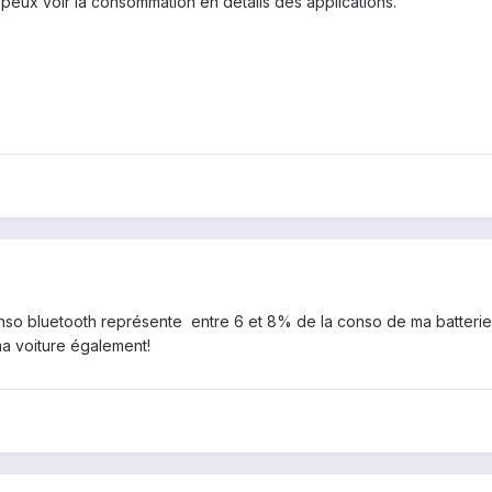
 peux voir la consommation en détails des applications.
nso bluetooth représente entre 6 et 8% de la conso de ma batterie d
a voiture également!