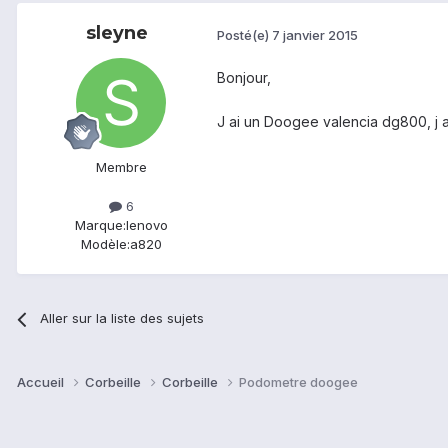
sleyne
Posté(e)
7 janvier 2015
Bonjour,
J ai un Doogee valencia dg800, j a
Membre
6
Marque:
lenovo
Modèle:
a820
Aller sur la liste des sujets
Accueil
Corbeille
Corbeille
Podometre doogee