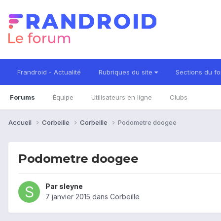
Frandroid - Actualité
Rubriques du site
Sections du f
Forums
Équipe
Utilisateurs en ligne
Clubs
Accueil
Corbeille
Corbeille
Podometre doogee
Podometre doogee
Par
sleyne
7 janvier 2015
dans
Corbeille