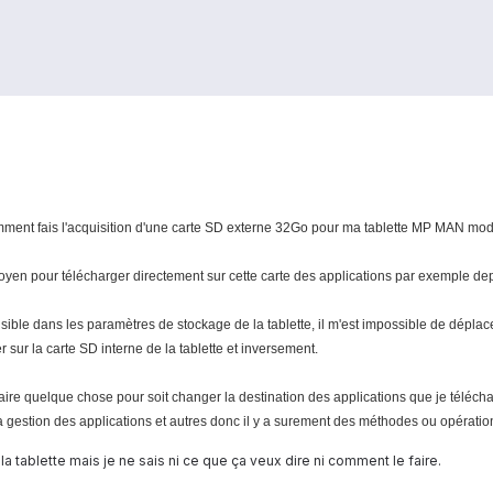
mment fais l'acquisition d'une carte SD externe 32Go pour ma tablette MP MAN mo
yen pour télécharger directement sur cette carte des applications par exemple dep
sible dans les paramètres de stockage de la tablette, il m'est impossible de déplace
 sur la carte SD interne de la tablette et inversement.
faire quelque chose pour soit changer la destination des applications que je téléchar
a gestion des applications et autres donc il y a surement des méthodes ou opérati
a tablette mais je ne sais ni ce que ça veux dire ni comment le faire.