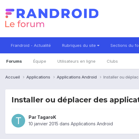
Frandroid - Actualité
Rubriques du site
Sections du f
Forums
Équipe
Utilisateurs en ligne
Clubs
Accueil
Applications
Applications Android
Installer ou dépla
Installer ou déplacer des applic
Par
TagaroK
10 janvier 2015
dans
Applications Android