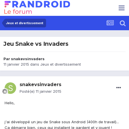
Jeux et divertissement
Jeu Snake vs Invaders
Par
snakevsinvaders
11 janvier 2015
dans
Jeux et divertissement
snakevsinvaders
Posté(e)
11 janvier 2015
Hello,
j'ai développé un jeu de Snake sous Android (400h de travail)...
Ca démarre bien, ceux qui installent le gardent et y jouent !