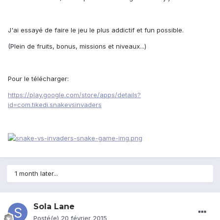
J'ai essayé de faire le jeu le plus addictif et fun possible.
(Plein de fruits, bonus, missions et niveaux...)
Pour le télécharger:
https://play.google.com/store/apps/details?
id=com.tikedi.snakevsinvaders
1 month later...
Sola Lane
Posté(e)
20 février 2015