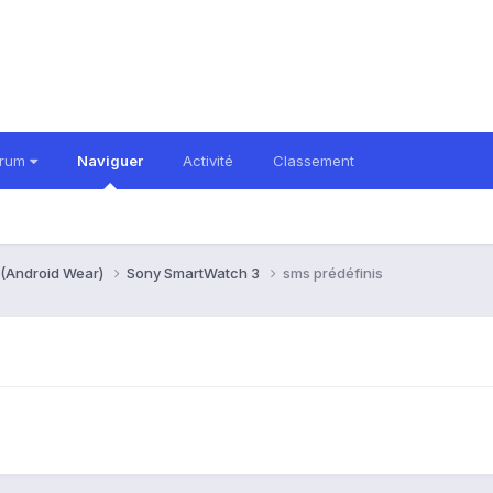
orum
Naviguer
Activité
Classement
 (Android Wear)
Sony SmartWatch 3
sms prédéfinis