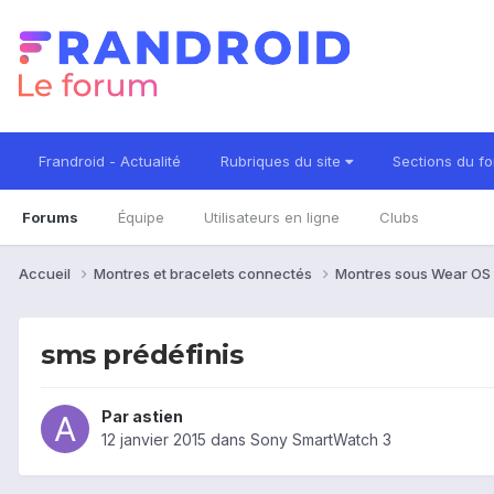
Frandroid - Actualité
Rubriques du site
Sections du f
Forums
Équipe
Utilisateurs en ligne
Clubs
Accueil
Montres et bracelets connectés
Montres sous Wear OS
sms prédéfinis
Par
astien
12 janvier 2015
dans
Sony SmartWatch 3