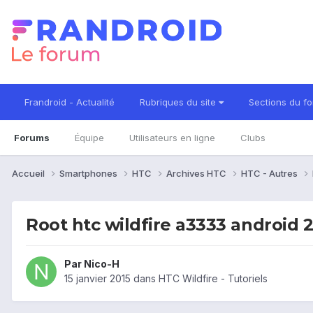
Frandroid - Actualité
Rubriques du site
Sections du f
Forums
Équipe
Utilisateurs en ligne
Clubs
Accueil
Smartphones
HTC
Archives HTC
HTC - Autres
Root htc wildfire a3333 android 2
Par
Nico-H
15 janvier 2015
dans
HTC Wildfire - Tutoriels