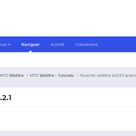
orum
Naviguer
Activité
Classement
HTC Wildfire
HTC Wildfire - Tutoriels
Root htc wildfire a3333 androi
.2.1