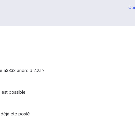
Co
re a3333 android 2.2.1 ?
a est possible.
 déjà été posté