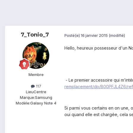
7_Tonio_7
Posté(e)
16 janvier 2015
(modifié)
Hello, heureux possesseur d'un Not
Membre
- Le premier accessoire qui m’inté
117
remplacement/dp/B00PFJL4Z6/r
Lieu
Centre
Marque:
Samsung
Modèle:
Galaxy Note 4
Si parmi vous certains en on une, 
oui quand elle est chargée, cela s