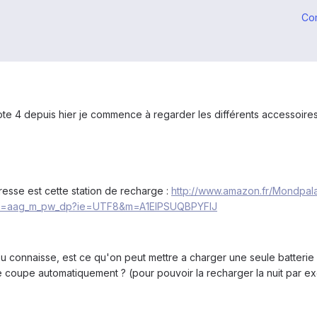
Co
e 4 depuis hier je commence à regarder les différents accessoires, 
resse est cette station de recharge :
http://www.amazon.fr/Mondpala
ef=aag_m_pw_dp?ie=UTF8&m=A1EIPSUQBPYFIJ
ou connaisse, est ce qu'on peut mettre a charger une seule batteri
e coupe automatiquement ? (pour pouvoir la recharger la nuit par e