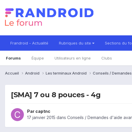
Frandroid - Actualité
Rubriques du site
Sections du f
Forums
Équipe
Utilisateurs en ligne
Clubs
Accueil
Android
Les terminaux Android
Conseils / Demandes
[SMA] 7 ou 8 pouces - 4g
Par
captnc
17 janvier 2015
dans
Conseils / Demandes d'aide avan