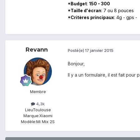
*Budget
:
150 - 300
*Taille d'écran
: 7 ou 8 pouces
*Critères principaux
: 4g - gps -
Revann
Posté(e)
17 janvier 2015
Bonjour,
Il y a un formulaire, il est fait pou
Membre
4,3k
Lieu
Toulouse
Marque:
Xiaomi
Modèle:
Mi Mix 2S