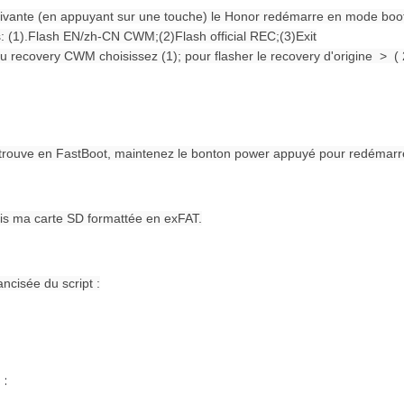
uivante (en appuyant sur une touche) le Honor redémarre en mode boo
s: (1).Flash EN/zh-CN CWM;(2)Flash official REC;(3)Exit
du recovery CWM choisissez (1); pour flasher le recovery d'origine > ( 
etrouve en FastBoot, maintenez le bonton power appuyé pour redémarre
ois ma carte SD formattée en exFAT.
cisée du script :
 :