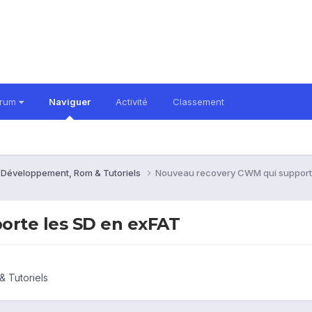
orum
Naviguer
Activité
Classement
 Développement, Rom & Tutoriels
Nouveau recovery CWM qui supporte
rte les SD en exFAT
 Tutoriels