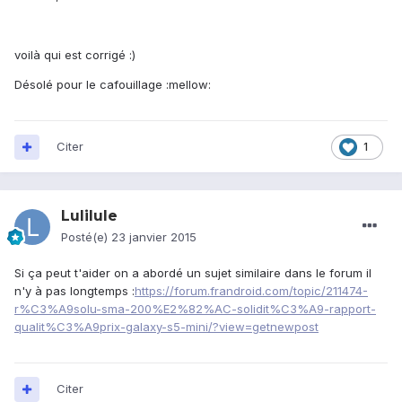
voilà qui est corrigé :)
Désolé pour le cafouillage :mellow:
Citer
1
Lulilule
Posté(e)
23 janvier 2015
Si ça peut t'aider on a abordé un sujet similaire dans le forum il
n'y à pas longtemps :
https://forum.frandroid.com/topic/211474-
r%C3%A9solu-sma-200%E2%82%AC-solidit%C3%A9-rapport-
qualit%C3%A9prix-galaxy-s5-mini/?view=getnewpost
Citer