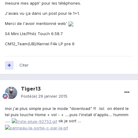
mesure mes appli' pour les téléphones.
J'avais vu ça dans un post pour le 1+1.
Merci de l'avoir mentionné web'
S4 Mini Lte/Philz Touch 6.58.7
CM12_Team(UB)/Kernel F4k LP pre 6
Citer
Tiger13
Posté(e)
29 janvier 2015
moi j'ai plus simple pour le mode "download" !!! :lol: on éteint le
tel puis touche Home + vol - + .....puis l'install d'applis.... hummm
......
ok je sort ....