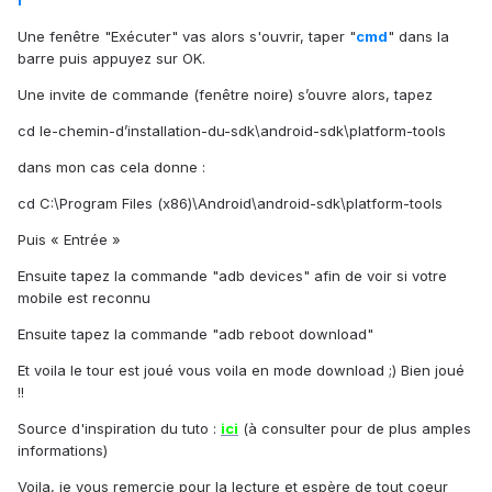
r
Une fenêtre "Exécuter" vas alors s'ouvrir, taper "
cmd
" dans la
barre puis appuyez sur OK.
Une invite de commande (fenêtre noire) s’ouvre alors, tapez
cd le-chemin-d’installation-du-sdk\android-sdk\platform-tools
dans mon cas cela donne :
cd C:\Program Files (x86)\Android\android-sdk\platform-tools
Puis « Entrée »
Ensuite tapez la commande "adb devices" afin de voir si votre
mobile est reconnu
Ensuite tapez la commande "adb reboot download"
Et voila le tour est joué vous voila en mode download ;) Bien joué
!!
Source d'inspiration du tuto :
ici
(à consulter pour de plus amples
informations)
Voila, je vous remercie pour la lecture et espère de tout coeur