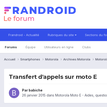
Frandroid - Actualité
Rubriques du site
Sections du f
Forums
Équipe
Utilisateurs en ligne
Clubs
Accueil
Smartphones
Motorola
Archives Motorola
Motorol
Transfert d'appels sur moto E
Par
babiche
26 janvier 2015
dans
Motorola Moto E - Aides, questi