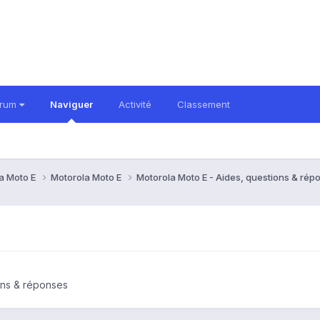
orum
Naviguer
Activité
Classement
a Moto E
Motorola Moto E
Motorola Moto E - Aides, questions & ré
ons & réponses