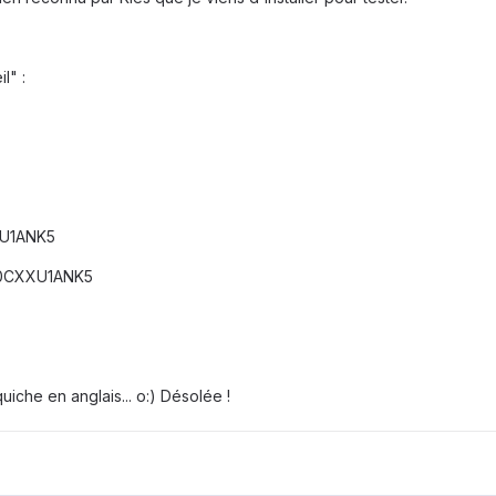
l" :
XU1ANK5
10CXXU1ANK5
uiche en anglais... o:) Désolée !