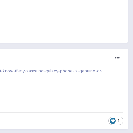
-i-know-if-my-samsung-galaxy-phone-is-genuine-or-
1