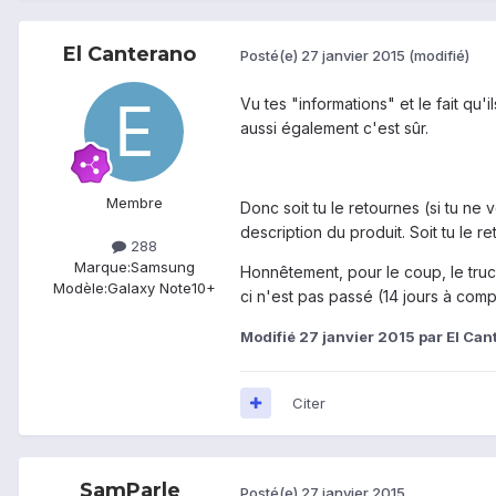
El Canterano
Posté(e)
27 janvier 2015
(modifié)
Vu tes "informations" et le fait qu'
aussi également c'est sûr.
Membre
Donc soit tu le retournes (si tu ne
description du produit. Soit tu le r
288
Marque:
Samsung
Honnêtement, pour le coup, le truc 
Modèle:
Galaxy Note10+
ci n'est pas passé (14 jours à compt
Modifié
27 janvier 2015
par El Can
Citer
SamParle
Posté(e)
27 janvier 2015