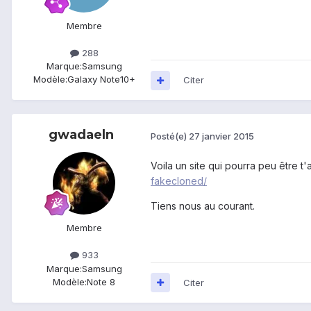
Membre
288
Marque:
Samsung
Modèle:
Galaxy Note10+
Citer
gwadaeln
Posté(e)
27 janvier 2015
Voila un site qui pourra peu être t
fakecloned/
Tiens nous au courant.
Membre
933
Marque:
Samsung
Modèle:
Note 8
Citer