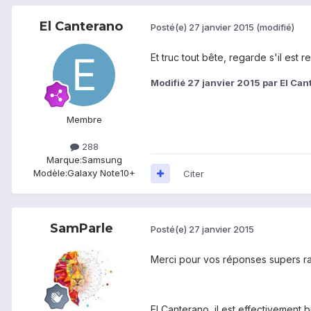
El Canterano
Posté(e)
27 janvier 2015
(modifié)
Et truc tout bête, regarde s'il est
Modifié
27 janvier 2015
par El Can
Membre
288
Marque:
Samsung
Modèle:
Galaxy Note10+
Citer
SamParle
Posté(e)
27 janvier 2015
Merci pour vos réponses supers ra
El Canterano, il est effectivement b