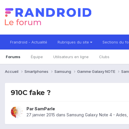
Frandroid - Actualité
Rubriques du site
Sections du f
Forums
Équipe
Utilisateurs en ligne
Clubs
Accueil
Smartphones
Samsung
Gamme Galaxy NOTE
Sam
910C fake ?
Par
SamParle
27 janvier 2015
dans
Samsung Galaxy Note 4 - Aides,