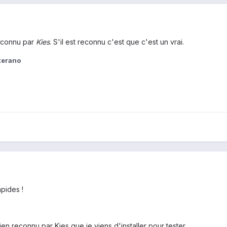
 reconnu par
Kies
. S'il est reconnu c'est que c'est un vrai.
terano
pides !
ien reconnu par Kies que je viens d'installer pour tester.