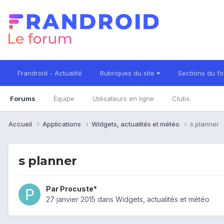
Frandroid - Actualité
Rubriques du site
Sections du f
Forums
Équipe
Utilisateurs en ligne
Clubs
Accueil
Applications
Widgets, actualités et météo
s planner
s planner
Par
Procuste*
27 janvier 2015
dans
Widgets, actualités et météo