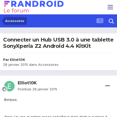
Accessoires
Connecter un Hub USB 3.0 à une tablette
SonyXperia Z2 Android 4.4 KitKit
Par
Elliot10K
28 janvier 2015
dans
Accessoires
Elliot10K
Posté(e)
28 janvier 2015
Bonjour,
Alors j'ai une question assez spécifique mais dont je n'arrive à