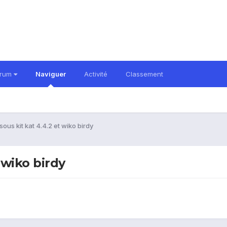
orum
Naviguer
Activité
Classement
ous kit kat 4.4.2 et wiko birdy
 wiko birdy