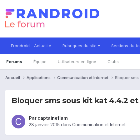
Frandroid - Actualité
Rubriques du site
Sections du f
Forums
Équipe
Utilisateurs en ligne
Clubs
Accueil
Applications
Communication et Internet
Bloquer sms s
Bloquer sms sous kit kat 4.4.2 et
Par
captaineflam
28 janvier 2015
dans
Communication et Internet