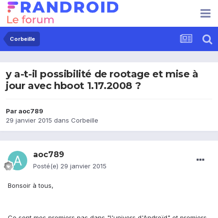
Corbeille
y a-t-il possibilité de rootage et mise à
jour avec hboot 1.17.2008 ?
Par
aoc789
29 janvier 2015
dans
Corbeille
aoc789
Posté(e)
29 janvier 2015
Bonsoir à tous,
Ce sont mes premiers pas dans "l'univers d'Androïd" et premiers