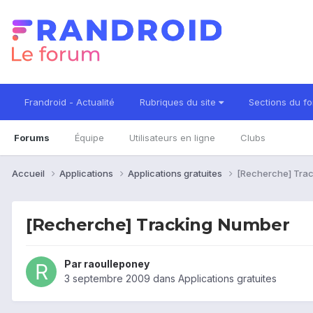
Frandroid - Actualité
Rubriques du site
Sections du f
Forums
Équipe
Utilisateurs en ligne
Clubs
Accueil
Applications
Applications gratuites
[Recherche] Tra
[Recherche] Tracking Number
Par
raoulleponey
3 septembre 2009
dans
Applications gratuites