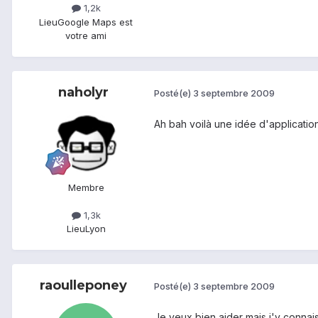
1,2k
Lieu
Google Maps est
votre ami
naholyr
Posté(e)
3 septembre 2009
Ah bah voilà une idée d'application
Membre
1,3k
Lieu
Lyon
raoulleponey
Posté(e)
3 septembre 2009
Je veux bien aider mais j'y conna