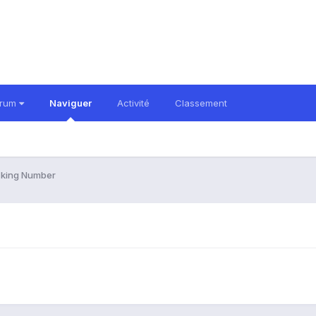
orum
Naviguer
Activité
Classement
cking Number